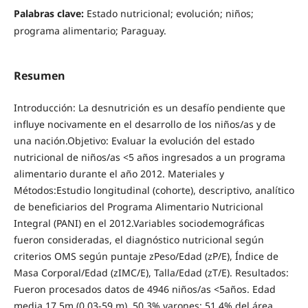
Palabras clave:
Estado nutricional; evolución; niños;
programa alimentario; Paraguay.
Resumen
Introducción: La desnutrición es un desafío pendiente que
influye nocivamente en el desarrollo de los niños/as y de
una nación.Objetivo: Evaluar la evolución del estado
nutricional de niños/as <5 años ingresados a un programa
alimentario durante el año 2012. Materiales y
Métodos:Estudio longitudinal (cohorte), descriptivo, analítico
de beneficiarios del Programa Alimentario Nutricional
Integral (PANI) en el 2012.Variables sociodemográficas
fueron consideradas, el diagnóstico nutricional según
criterios OMS según puntaje zPeso/Edad (zP/E), Índice de
Masa Corporal/Edad (zIMC/E), Talla/Edad (zT/E). Resultados:
Fueron procesados datos de 4946 niños/as <5años. Edad
media 17,5m (0,03-59 m), 50,3% varones; 51,4% del área