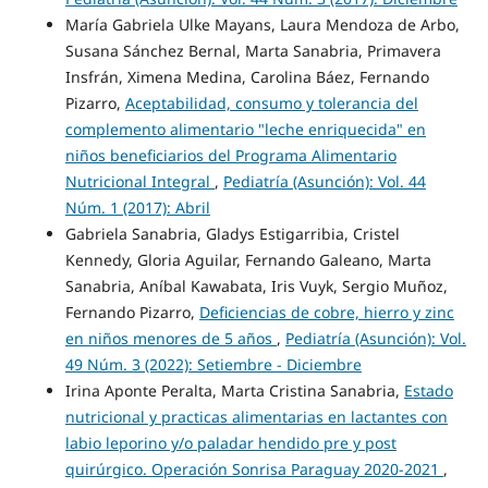
María Gabriela Ulke Mayans, Laura Mendoza de Arbo,
Susana Sánchez Bernal, Marta Sanabria, Primavera
Insfrán, Ximena Medina, Carolina Báez, Fernando
Pizarro,
Aceptabilidad, consumo y tolerancia del
complemento alimentario "leche enriquecida" en
niños beneficiarios del Programa Alimentario
Nutricional Integral
,
Pediatría (Asunción): Vol. 44
Núm. 1 (2017): Abril
Gabriela Sanabria, Gladys Estigarribia, Cristel
Kennedy, Gloria Aguilar, Fernando Galeano, Marta
Sanabria, Aníbal Kawabata, Iris Vuyk, Sergio Muñoz,
Fernando Pizarro,
Deficiencias de cobre, hierro y zinc
en niños menores de 5 años
,
Pediatría (Asunción): Vol.
49 Núm. 3 (2022): Setiembre - Diciembre
Irina Aponte Peralta, Marta Cristina Sanabria,
Estado
nutricional y practicas alimentarias en lactantes con
labio leporino y/o paladar hendido pre y post
quirúrgico. Operación Sonrisa Paraguay 2020-2021
,