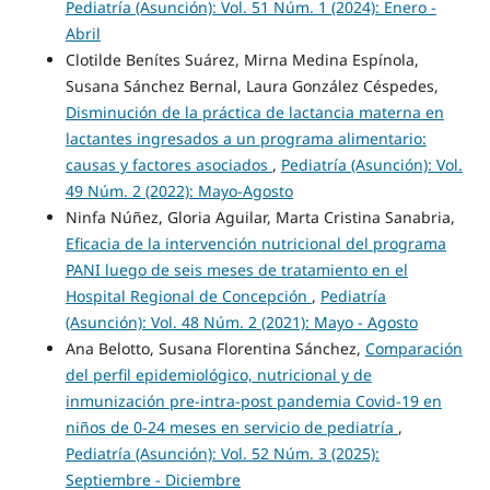
Pediatría (Asunción): Vol. 51 Núm. 1 (2024): Enero -
Abril
Clotilde Benítes Suárez, Mirna Medina Espínola,
Susana Sánchez Bernal, Laura González Céspedes,
Disminución de la práctica de lactancia materna en
lactantes ingresados a un programa alimentario:
causas y factores asociados
,
Pediatría (Asunción): Vol.
49 Núm. 2 (2022): Mayo-Agosto
Ninfa Núñez, Gloria Aguilar, Marta Cristina Sanabria,
Eficacia de la intervención nutricional del programa
PANI luego de seis meses de tratamiento en el
Hospital Regional de Concepción
,
Pediatría
(Asunción): Vol. 48 Núm. 2 (2021): Mayo - Agosto
Ana Belotto, Susana Florentina Sánchez,
Comparación
del perfil epidemiológico, nutricional y de
inmunización pre-intra-post pandemia Covid-19 en
niños de 0-24 meses en servicio de pediatría
,
Pediatría (Asunción): Vol. 52 Núm. 3 (2025):
Septiembre - Diciembre