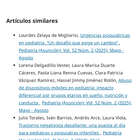
Artículos similares
Lourdes Zelaya de Migliorisi,
Urgencias psiquiátricas
en pediatría. “Un desafío que exige un cambio”
,
Pediatría (Asunción): Vol. 52 Núm. 2 (2025): Mayo -
Agosto
Lorena Delgadillo Vester, Laura Marisa Duarte
Cáceres, Paola Liana Renna Cuevas, Clara Patricia
Vázquez Ramírez, Hassel Jimmy Jiménez Rolón,
Abuso
de dispositivos móviles en pediatría: impacto
diferencial por grupos etarios en sueño, nutrición y
conducta
,
Pediatría (Asunción): Vol. 52 Núm. 2 (2025):
Mayo - Agosto
Julio Torales, Iván Barrios, Andrés Arce, Laura Viola,
Trastorno negativista desafiante: una puesta al día
para pediatras y psiquiatras infantiles
,
Pediatría