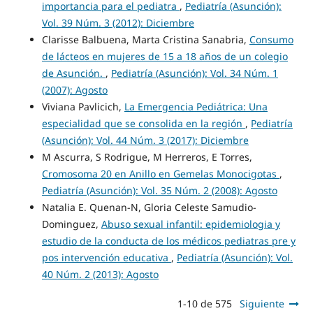
importancia para el pediatra
,
Pediatría (Asunción):
Vol. 39 Núm. 3 (2012): Diciembre
Clarisse Balbuena, Marta Cristina Sanabria,
Consumo
de lácteos en mujeres de 15 a 18 años de un colegio
de Asunción.
,
Pediatría (Asunción): Vol. 34 Núm. 1
(2007): Agosto
Viviana Pavlicich,
La Emergencia Pediátrica: Una
especialidad que se consolida en la región
,
Pediatría
(Asunción): Vol. 44 Núm. 3 (2017): Diciembre
M Ascurra, S Rodrigue, M Herreros, E Torres,
Cromosoma 20 en Anillo en Gemelas Monocigotas
,
Pediatría (Asunción): Vol. 35 Núm. 2 (2008): Agosto
Natalia E. Quenan-N, Gloria Celeste Samudio-
Dominguez,
Abuso sexual infantil: epidemiologia y
estudio de la conducta de los médicos pediatras pre y
pos intervención educativa
,
Pediatría (Asunción): Vol.
40 Núm. 2 (2013): Agosto
1-10 de 575
Siguiente