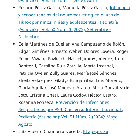
(Asunción): Vol. 45 Núm. 1 (2018): Abril
Rosario Pérez García, Manuela Pérez García,
Influencia
y consecuencias del neuromarketing en el uso de
TikTok por niños, niñas y adolescentes
,
Pediatría
(Asunción): Vol. 50 Núm. 3 (2023): Setiembre -
Diciembre
Celia Martínez de Cuellar, Ana Campuzano de Rolón,
Edgar Giménez, Ernesto Weber, Dolores Lovera, Roger
Rolón, Viviana Pavlicich, Hassel Jimmy Jiménez, Irene
Benítez I, Carolina Ruíz Zorrilla, María Irrazbal,
Patricia Ovelar, Zully Suarez, María José Sánchez,
Sheila Velázquez, Gladys Estigarribia, Luis Moreno,
Gloria Aguilar, José Modesto Araujo, Mirta González de
Soto, Cristina Ghesi, Laura Godoy, Héctor Castro,
Rosanna Fonseca,
Prevención de Infecciones
Respiratorias por VSR: Consenso Interinstitucional
,
Pediatría (Asunción): Vol. 51 Núm. 2 (2024): Mayo -
Agosto
Luís Alberto Chamorro Noceda,
El apego. Su