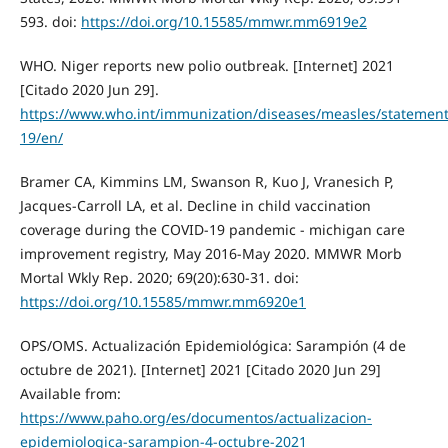
593. doi:
https://doi.org/10.15585/mmwr.mm6919e2
WHO. Niger reports new polio outbreak. [Internet] 2021
[Citado 2020 Jun 29].
https://www.who.int/immunization/diseases/measles/statement
19/en/
Bramer CA, Kimmins LM, Swanson R, Kuo J, Vranesich P,
Jacques-Carroll LA, et al. Decline in child vaccination
coverage during the COVID-19 pandemic - michigan care
improvement registry, May 2016-May 2020. MMWR Morb
Mortal Wkly Rep. 2020; 69(20):630-31. doi:
https://doi.org/10.15585/mmwr.mm6920e1
OPS/OMS. Actualización Epidemiológica: Sarampión (4 de
octubre de 2021). [Internet] 2021 [Citado 2020 Jun 29]
Available from:
https://www.paho.org/es/documentos/actualizacion-
epidemiologica-sarampion-4-octubre-2021