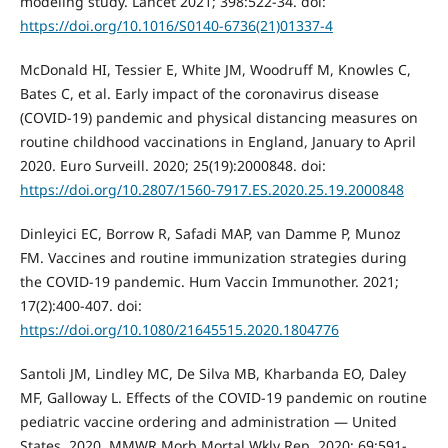
modeling study. Lancet 2021; 398:522-34. doi:
https://doi.org/10.1016/S0140-6736(21)01337-4
McDonald HI, Tessier E, White JM, Woodruff M, Knowles C,
Bates C, et al. Early impact of the coronavirus disease
(COVID-19) pandemic and physical distancing measures on
routine childhood vaccinations in England, January to April
2020. Euro Surveill. 2020; 25(19):2000848. doi:
https://doi.org/10.2807/1560-7917.ES.2020.25.19.2000848
Dinleyici EC, Borrow R, Safadi MAP, van Damme P, Munoz
FM. Vaccines and routine immunization strategies during
the COVID-19 pandemic. Hum Vaccin Immunother. 2021;
17(2):400-407. doi:
https://doi.org/10.1080/21645515.2020.1804776
Santoli JM, Lindley MC, De Silva MB, Kharbanda EO, Daley
MF, Galloway L. Effects of the COVID-19 pandemic on routine
pediatric vaccine ordering and administration — United
States, 2020. MMWR Morb Mortal Wkly Rep. 2020; 69:591-