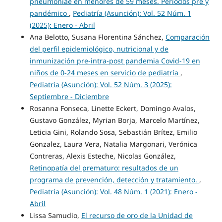
pneumoniae en menores de 59 meses. Periodos pre y
pandémico
,
Pediatría (Asunción): Vol. 52 Núm. 1
(2025): Enero - Abril
Ana Belotto, Susana Florentina Sánchez,
Comparación
del perfil epidemiológico, nutricional y de
inmunización pre-intra-post pandemia Covid-19 en
niños de 0-24 meses en servicio de pediatría
,
Pediatría (Asunción): Vol. 52 Núm. 3 (2025):
Septiembre - Diciembre
Rosanna Fonseca, Linette Eckert, Domingo Avalos,
Gustavo González, Myrian Borja, Marcelo Martínez,
Leticia Gini, Rolando Sosa, Sebastián Brítez, Emilio
Gonzalez, Laura Vera, Natalia Margonari, Verónica
Contreras, Alexis Esteche, Nicolas González,
Retinopatía del prematuro: resultados de un
programa de prevención, detección y tratamiento.
,
Pediatría (Asunción): Vol. 48 Núm. 1 (2021): Enero -
Abril
Lissa Samudio,
El recurso de oro de la Unidad de