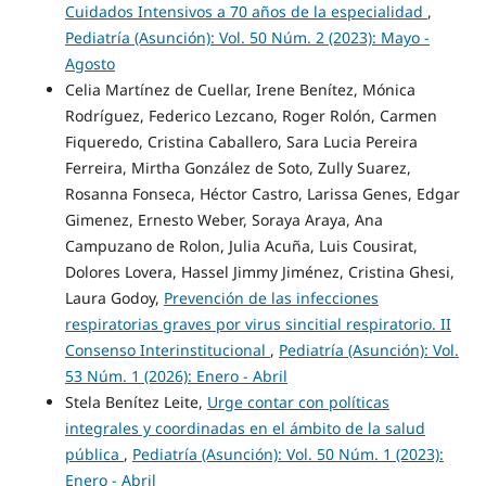
Cuidados Intensivos a 70 años de la especialidad
,
Pediatría (Asunción): Vol. 50 Núm. 2 (2023): Mayo -
Agosto
Celia Martínez de Cuellar, Irene Benítez, Mónica
Rodríguez, Federico Lezcano, Roger Rolón, Carmen
Fiqueredo, Cristina Caballero, Sara Lucia Pereira
Ferreira, Mirtha González de Soto, Zully Suarez,
Rosanna Fonseca, Héctor Castro, Larissa Genes, Edgar
Gimenez, Ernesto Weber, Soraya Araya, Ana
Campuzano de Rolon, Julia Acuña, Luis Cousirat,
Dolores Lovera, Hassel Jimmy Jiménez, Cristina Ghesi,
Laura Godoy,
Prevención de las infecciones
respiratorias graves por virus sincitial respiratorio. II
Consenso Interinstitucional
,
Pediatría (Asunción): Vol.
53 Núm. 1 (2026): Enero - Abril
Stela Benítez Leite,
Urge contar con políticas
integrales y coordinadas en el ámbito de la salud
pública
,
Pediatría (Asunción): Vol. 50 Núm. 1 (2023):
Enero - Abril