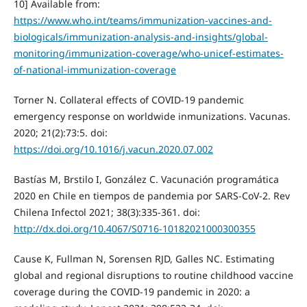
10] Available from:
https://www.who.int/teams/immunization-vaccines-and-
biologicals/immunization-analysis-and-insights/global-
monitoring/immunization-coverage/who-unicef-estimates-
of-national-immunization-coverage
Torner N. Collateral effects of COVID-19 pandemic
emergency response on worldwide inmunizations. Vacunas.
2020; 21(2):73:5. doi:
https://doi.org/10.1016/j.vacun.2020.07.002
Bastías M, Brstilo I, González C. Vacunación programática
2020 en Chile en tiempos de pandemia por SARS-CoV-2. Rev
Chilena Infectol 2021; 38(3):335-361. doi:
http://dx.doi.org/10.4067/S0716-10182021000300355
Cause K, Fullman N, Sorensen RJD, Galles NC. Estimating
global and regional disruptions to routine childhood vaccine
coverage during the COVID-19 pandemic in 2020: a