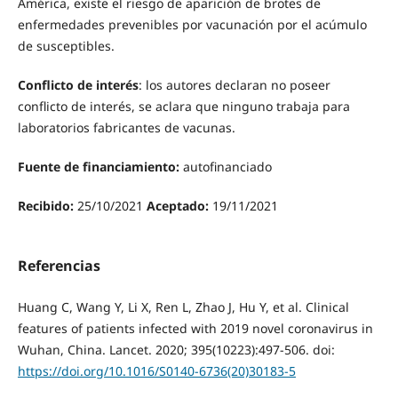
América, existe el riesgo de aparición de brotes de
enfermedades prevenibles por vacunación por el acúmulo
de susceptibles.
Conflicto de interés
: los autores declaran no poseer
conflicto de interés, se aclara que ninguno trabaja para
laboratorios fabricantes de vacunas.
Fuente de financiamiento:
autofinanciado
Recibido:
25/10/2021
Aceptado:
19/11/2021
Referencias
Huang C, Wang Y, Li X, Ren L, Zhao J, Hu Y, et al. Clinical
features of patients infected with 2019 novel coronavirus in
Wuhan, China. Lancet. 2020; 395(10223):497-506. doi:
https://doi.org/10.1016/S0140-6736(20)30183-5