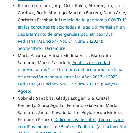
Ricardo Iramain, Jorge Ortiz Rolón, Alfredo Jara, Laura
Cardozo, Rocío Morinigo, Marcelo Barreto, Diana Arce,
Christian Escobar,
Influencia de la pandemia COVID 19
en las consultas relacionadas a la salud mental en un
departamento de emergencias pediátricas (DEP)
,
Pediatría (Asunción): Vol. 51 Núm. 3 (2024):
Septiembre - Diciembre
Marta Ascurra, Adrian Medina-Vera, Margarita
Samudio, Marco Casartelli,
Análisis de la edad
materna a través de los datos del programa nacional
de detección neonatal entre los años 2017 al 2023
,
Pediatría (Asunción): Vol. 52 Núm. 2 (2025): Mayo -
Agosto
Gabriela Sanabria, Gladys Estigarribia, Cristel
Kennedy, Gloria Aguilar, Fernando Galeano, Marta
Sanabria, Aníbal Kawabata, Iris Vuyk, Sergio Muñoz,
Fernando Pizarro,
Deficiencias de cobre, hierro y zinc
en niños menores de 5 años
,
Pediatría (Asunción): Vol.