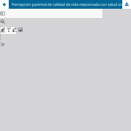
Percepción parental de calidad de vida relacionada con salud oral en niños de 6 a 10 años