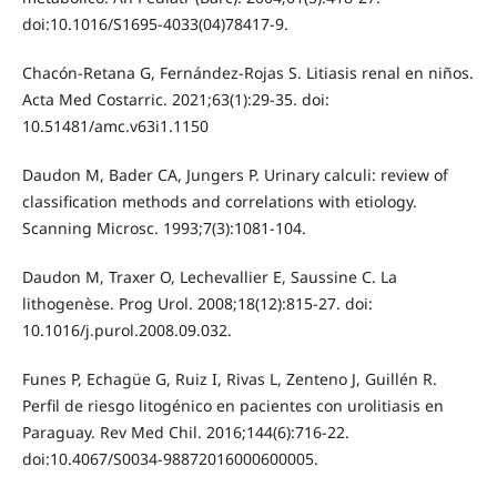
doi:10.1016/S1695-4033(04)78417-9.
Chacón-Retana G, Fernández-Rojas S. Litiasis renal en niños.
Acta Med Costarric. 2021;63(1):29-35. doi:
10.51481/amc.v63i1.1150
Daudon M, Bader CA, Jungers P. Urinary calculi: review of
classification methods and correlations with etiology.
Scanning Microsc. 1993;7(3):1081-104.
Daudon M, Traxer O, Lechevallier E, Saussine C. La
lithogenèse. Prog Urol. 2008;18(12):815-27. doi:
10.1016/j.purol.2008.09.032.
Funes P, Echagüe G, Ruiz I, Rivas L, Zenteno J, Guillén R.
Perfil de riesgo litogénico en pacientes con urolitiasis en
Paraguay. Rev Med Chil. 2016;144(6):716-22.
doi:10.4067/S0034-98872016000600005.