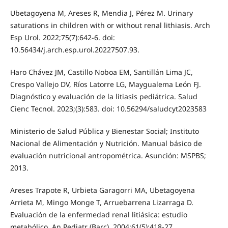
Ubetagoyena M, Areses R, Mendia J, Pérez M. Urinary
saturations in children with or without renal lithiasis. Arch
Esp Urol. 2022;75(7):642-6. doi:
10.56434/j.arch.esp.urol.20227507.93.
Haro Chávez JM, Castillo Noboa EM, Santillán Lima JC,
Crespo Vallejo DV, Ríos Latorre LG, Maygualema León FJ.
Diagnóstico y evaluación de la litiasis pediátrica. Salud
Cienc Tecnol. 2023;(3):583. doi: 10.56294/saludcyt2023583
Ministerio de Salud Pública y Bienestar Social; Instituto
Nacional de Alimentación y Nutrición. Manual básico de
evaluación nutricional antropométrica. Asunción: MSPBS;
2013.
Areses Trapote R, Urbieta Garagorri MA, Ubetagoyena
Arrieta M, Mingo Monge T, Arruebarrena Lizarraga D.
Evaluación de la enfermedad renal litiásica: estudio
metabólico. An Pediatr (Barc). 2004;61(5):418-27.