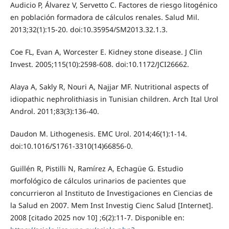
Audicio P, Álvarez V, Servetto C. Factores de riesgo litogénico
en población formadora de cálculos renales. Salud Mil.
2013;32(1):15-20. doi:10.35954/SM2013.32.1.3.
Coe FL, Evan A, Worcester E. Kidney stone disease. J Clin
Invest. 2005;115(10):2598-608. doi:10.1172/JCI26662.
Alaya A, Sakly R, Nouri A, Najjar MF. Nutritional aspects of
idiopathic nephrolithiasis in Tunisian children. Arch Ital Urol
Androl. 2011;83(3):136-40.
Daudon M. Lithogenesis. EMC Urol. 2014;46(1):1-14.
doi:10.1016/S1761-3310(14)66856-0.
Guillén R, Pistilli N, Ramírez A, Echagüe G. Estudio
morfológico de cálculos urinarios de pacientes que
concurrieron al Instituto de Investigaciones en Ciencias de
la Salud en 2007. Mem Inst Investig Cienc Salud [Internet].
2008 [citado 2025 nov 10] ;6(2):11-7. Disponible en: