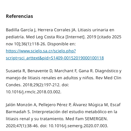
Referencias
Badilla García J, Herrera Corrales JA. Litiasis urinaria en
pediatría. Med Leg Costa Rica [Internet]. 2019 [citado 2025
nov 10];36(1):118-26. Disponible en:
https://www.scielo.sa.cr/scielo.php?
script=sci_arttext&pid=S1409-00152019000100118
Susaeta R, Benavente D, Marchant F, Gana R. Diagnóstico y
manejo de litiasis renales en adultos y niños. Rev Med Clin
Condes. 2018;29(2):197-212. doi:
10.1016/j.rmclc.2018.03.002.
Jalón Monzón A, Pellejero Pérez P, Álvarez Múgica M, Escaf
Barmadah S. Interpretación del estudio metabólico en la
litiasis renal y su tratamiento. Med Fam SEMERGEN.
2020;47(1):38-46. doi: 10.1016/j.semerg.2020.07.003.