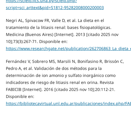
https://scielo.iics.una.py/scielo.php?
script=sci_arttext&pid=S1812-95282008000200003
Negri AL, Spivacow FR, Valle D, et al. La dieta en el
tratamiento de la litiasis renal: bases fisiopatológicas.
Medicina (Buenos Aires) [Internet]. 2013 [citado 2025 nov
10];73(3):267-71. Disponible en:
https://www.researchgate.net/publication/262706863_La_dieta_en
Fernández V, Sobrero MS, Marsili N, Bonifasino R, Brissón C,
Pedro A, et al. Validación de dos métodos para la
determinación de ion amonio y sulfato inorgánico como
indicadores de riesgo de litiasis renal en orina. Revista
FABICIB [Internet]. 2016 [citado 2025 nov 10];20:112-21.
Disponible en:
https://bibliotecavirtual.unl.edu.ar/publicaciones/index.php/FA